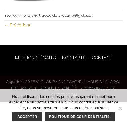
Both comments and trackbacks are currently closed.
←
Précédent
MENTIONS LÉGALES
-
NOS TARIFS
-
CONTACT
Copyright 2026 © CHAMPAGNE SAVOYE - L'ABUS D´ALCOOL
EST DANGEREUX POUR LA SANTÉ. À CONSOMMER AVEC
MODÉRATION
Nous utilisons des cookies pour vous garantir la meilleure
expérience sur notre site web. Si vous continuez à utiliser ce
site, nous supposerons que vous en êtes satisfait.
ACCEPTER
POLITIQUE DE CONFIDENTIALITÉ